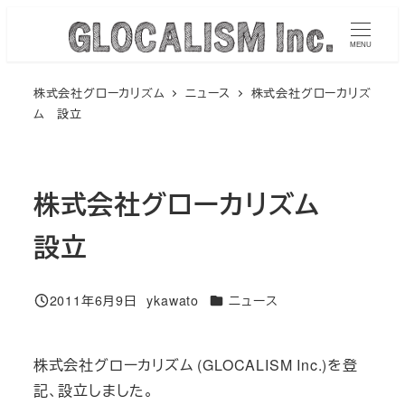
メ
イ
MENU
ン
株式会社グローカリズム
ニュース
株式会社グローカリズ
コ
ム 設立
ン
テ
ン
株式会社グローカリズム
ツ
へ
設立
移
動
カテゴリー
2011年6月9日
ykawato
ニュース
投稿日
著
者
株式会社グローカリズム (GLOCALISM Inc.)を登
記、設立しました。