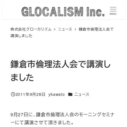
メ
イ
MENU
ン
株式会社グローカリズム
ニュース
鎌倉市倫理法人会で
コ
講演しました
ン
テ
ン
鎌倉市倫理法人会で講演し
ツ
へ
ました
移
動
カテゴリー
2011年9月28日
ykawato
ニュース
投稿日
著
者
9月27日に、鎌倉市倫理法人会のモーニングセミナ
ーにて講演させて頂きました。