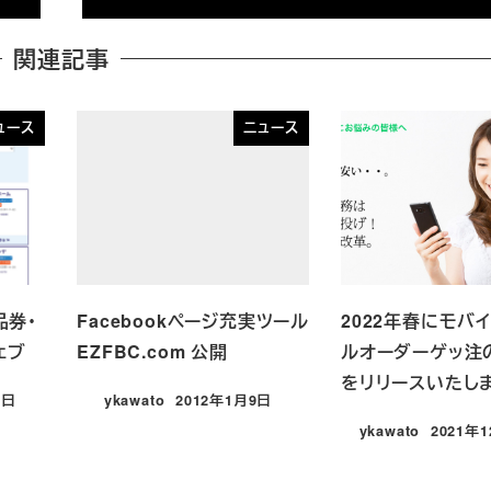
関連記事
ュース
ニュース
品券・
Facebookページ充実ツール
2022年春にモバ
ェブ
EZFBC.com 公開
ルオーダーゲッ注
をリリースいたし
1日
ykawato
2012年1月9日
投稿日
ykawato
2021年
投稿日