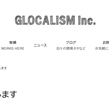
実績
ブログ
お
ニュース
WORKS HERE
日々の開発ネタなど
お気軽に
します
します