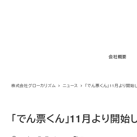
メ
イ
ン
コ
ン
テ
会社概要
ン
ツ
へ
移
株式会社グローカリズム
ニュース
「でん票くん」11月より開始
動
「でん票くん」11月より開始