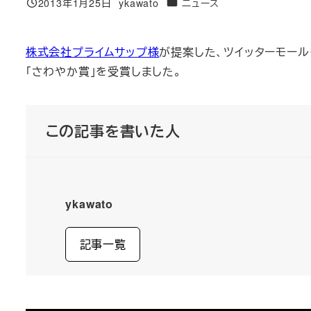
カテゴリー
2013年1月25日
ykawato
ニュース
投稿日
著
者
株式会社プライムサップ様
が提案した、ツイッターモー
「さわやか賞」を受賞しました。
この記事を書いた人
ykawato
記事一覧