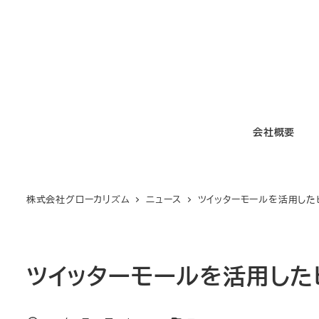
メ
イ
ン
コ
ン
テ
会社概要
ン
ツ
へ
移
株式会社グローカリズム
ニュース
ツイッターモールを活用した
動
ツイッターモールを活用した