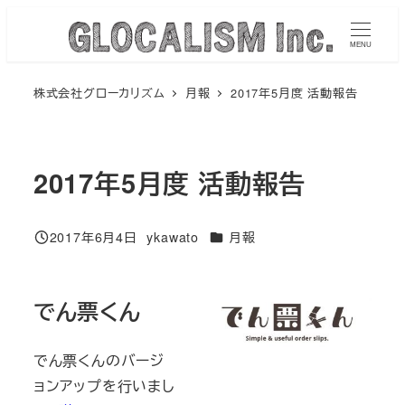
メ
イ
MENU
ン
株式会社グローカリズム
月報
2017年5月度 活動報告
コ
ン
テ
ン
2017年5月度 活動報告
ツ
へ
カテゴリー
2017年6月4日
ykawato
月報
移
投稿日
著
者
動
でん票くん
でん票くんのバージ
ョンアップを行いまし