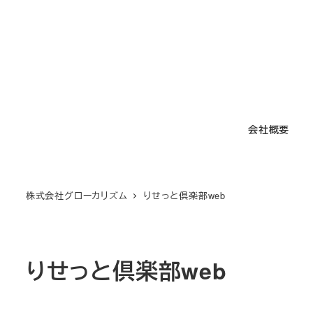
メ
イ
ン
コ
ン
テ
会社概要
ン
ツ
へ
移
株式会社グローカリズム
りせっと倶楽部web
動
りせっと倶楽部web