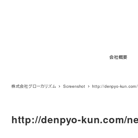
メ
イ
ン
コ
ン
テ
会社概要
ン
ツ
へ
移
株式会社グローカリズム
Screenshot
http://denpyo-kun.com
動
http://denpyo-kun.com/n