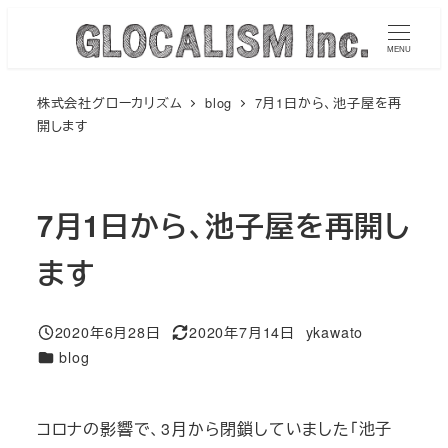
メ
イ
MENU
ン
株式会社グローカリズム
blog
7月1日から、池子屋を再
コ
開します
ン
テ
ン
7月1日から、池子屋を再開し
ツ
へ
ます
移
動
2020年6月28日
2020年7月14日
ykawato
投稿日
更新日
著
カテゴリー
blog
者
コロナの影響で、3月から閉鎖していました「池子