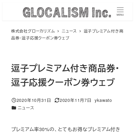
メ
イ
MENU
ン
株式会社グローカリズム
ニュース
逗子プレミアム付き商
コ
品券・逗子応援クーポン券ウェブ
ン
テ
ン
逗子プレミアム付き商品券・
ツ
へ
逗子応援クーポン券ウェブ
移
動
2020年10月31日
2020年11月7日
ykawato
投稿日
更新日
著
カテゴリー
ニュース
者
プレミアム率30%の、とてもお得なプレミアム付き