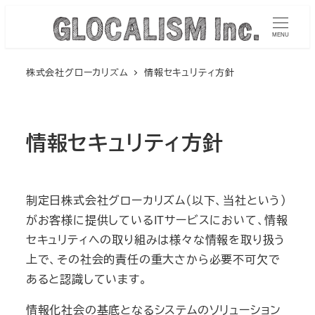
メ
イ
MENU
ン
株式会社グローカリズム
情報セキュリティ方針
コ
ン
テ
ン
情報セキュリティ方針
ツ
へ
移
制定日株式会社グローカリズム（以下、当社という）
動
がお客様に提供しているITサービスにおいて、情報
セキュリティへの取り組みは様々な情報を取り扱う
上で、その社会的責任の重大さから必要不可欠で
あると認識しています。
情報化社会の基底となるシステム
のソリューション