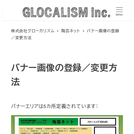
メ
イ
MENU
ン
株式会社グローカリズム
陶芸ネット
バナー画像の登録
コ
／変更方法
ン
テ
ン
バナー画像の登録／変更方
ツ
へ
法
移
動
バナーエリアは5カ所定義されています：