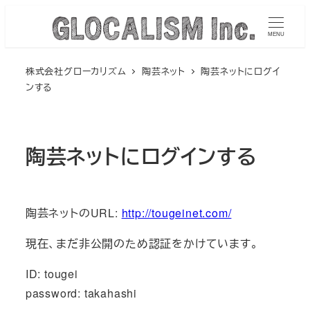
メ
イ
MENU
ン
株式会社グローカリズム
陶芸ネット
陶芸ネットにログイ
コ
ンする
ン
テ
ン
陶芸ネットにログインする
ツ
へ
移
動
陶芸ネットのURL:
http://tougeinet.com/
現在、まだ非公開のため認証をかけています。
ID: tougei
password: takahashi