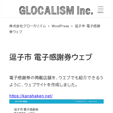
メ
イ
MENU
ン
株式会社グローカリズム
WordPress
逗子市 電子感謝
コ
券ウェブ
ン
テ
ン
逗子市 電子感謝券ウェブ
ツ
へ
移
動
電子感謝券の掲載店舗を、ウエブでも紹介できるう
ように、ウェブサイトを作成しました。
https://kanshaken.net/