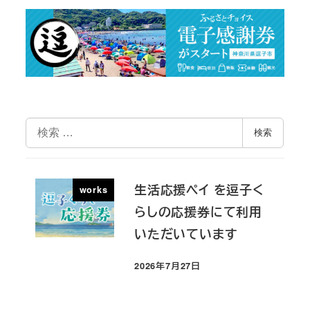
検
検索
索
生活応援ペイ を逗子く
works
らしの応援券にて利用
いただいています
2026年7月27日
投稿日