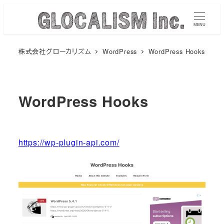
メ
イ
MENU
ン
株式会社グローカリズム
WordPress
WordPress Hooks
コ
ン
テ
ン
WordPress Hooks
ツ
へ
移
https://wp-plugin-api.com/
動