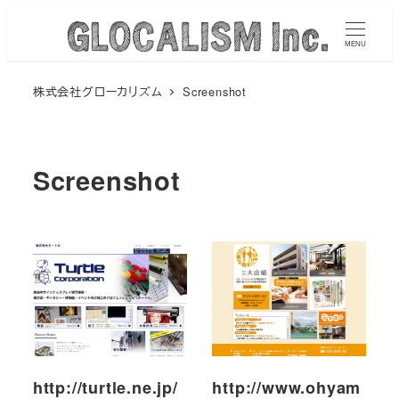
メ
イ
MENU
ン
株式会社グローカリズム
Screenshot
コ
ン
テ
ン
Screenshot
ツ
へ
移
動
http://turtle.ne.jp/
http://www.ohyam