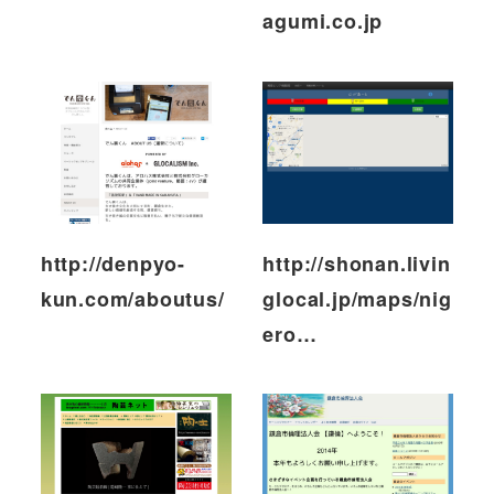
agumi.co.jp
http://denpyo-
http://shonan.livin
kun.com/aboutus/
glocal.jp/maps/nig
ero…