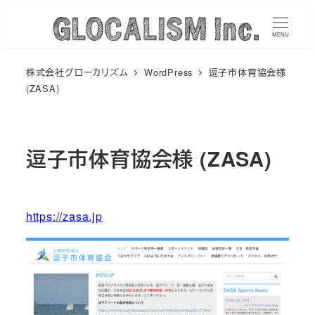
メ
イ
MENU
ン
株式会社グローカリズム
WordPress
逗子市体育協会様
コ
(ZASA)
ン
テ
ン
逗子市体育協会様 (ZASA)
ツ
へ
移
動
https://zasa.jp