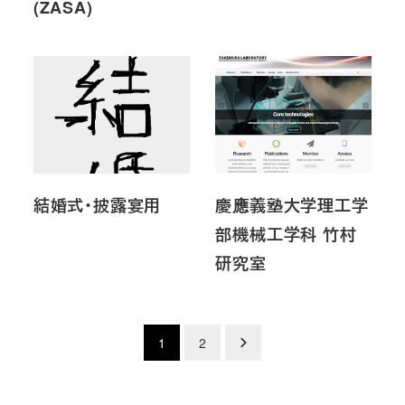
(ZASA)
結婚式・披露宴用
慶應義塾大学理工学
部機械工学科 竹村
研究室
投
1
2
稿