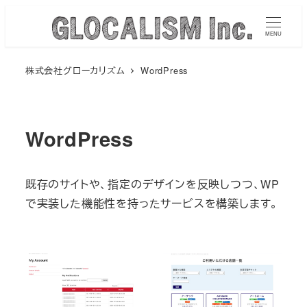
メ
イ
MENU
ン
株式会社グローカリズム
WordPress
コ
ン
テ
ン
WordPress
ツ
へ
既存のサイトや、指定のデザインを反映しつつ、WP
移
で実装した機能性を持ったサービスを構築します。
動