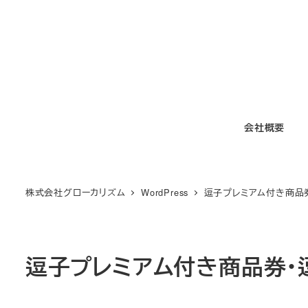
メ
イ
ン
コ
ン
テ
会社概要
ン
ツ
へ
移
株式会社グローカリズム
WordPress
逗子プレミアム付き商品
動
逗子プレミアム付き商品券・