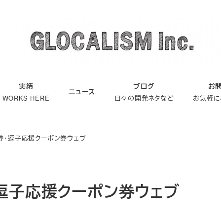
実績
ブログ
お
ニュース
WORKS HERE
日々の開発ネタなど
お気軽に
券・逗子応援クーポン券ウェブ
逗子応援クーポン券ウェブ