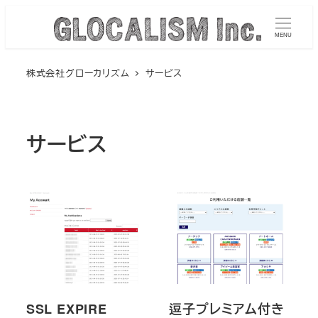
メ
イ
MENU
ン
株式会社グローカリズム
サービス
コ
ン
テ
ン
サービス
ツ
へ
移
動
SSL EXPIRE
逗子プレミアム付き