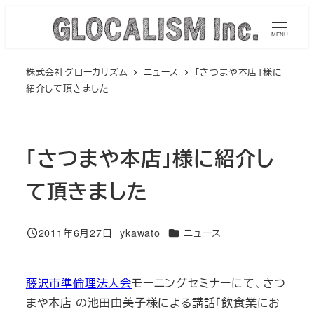
メ
イ
MENU
ン
株式会社グローカリズム
ニュース
「さつまや本店」様に
コ
紹介して頂きました
ン
テ
ン
「さつまや本店」様に紹介し
ツ
へ
て頂きました
移
動
カテゴリー
2011年6月27日
ykawato
ニュース
投稿日
著
者
藤沢市準倫理法人会
モーニングセミナーにて、さつ
まや本店 の池田由美子様による講話「飲食業にお