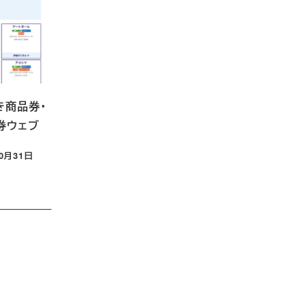
き商品券・
券ウェブ
10月31日