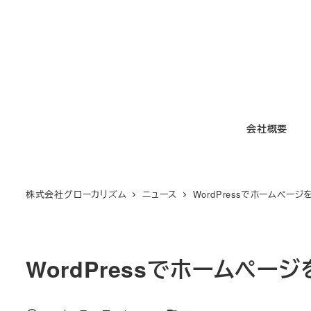
メ
イ
ン
コ
ン
テ
会社概要
ン
ツ
へ
移
株式会社グローカリズム
ニュース
WordPressでホームペー
動
WordPressでホームペー