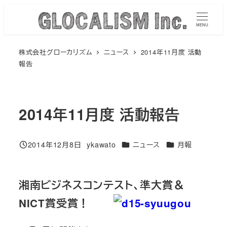
メ
イ
MENU
ン
株式会社グローカリズム
ニュース
2014年11月度 活動
コ
報告
ン
テ
ン
2014年11月度 活動報告
ツ
へ
移
カテゴリー
カテゴリー
2014年12月8日
ykawato
ニュース
月報
投稿日
著
動
者
湘南ビジネスコンテスト、準大賞＆
NICT賞受賞！