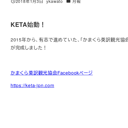
カテゴリー
2018年1月3日
ykawato
月報
投稿日
著
者
KETA始動！
2015年から、有志で進めていた、「かまくら英訳観光協会 K
が完成しました！
かまくら英訳観光協会Facebookページ
https://keta-jpn.com