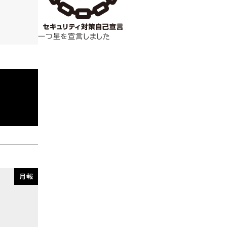
一つ星を宣言しました
月報